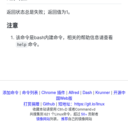
返回状态总是失败；返回值为1。
注意
该命令是bash内建命令，相关的帮助信息请查看
命令。
help
添加命令
|
命令列表
|
Chrome 插件
|
Alfred
|
Dash
|
Krunner
|
开源中
国Web版
打赏捐赠
|
Github
|
短地址：https://git.io/linux
收藏本站请使用 Ctrl+D 或者Command+d
共搜集到
621
个Linux命令，超过
50+
贡献者
镜像网站
列表，
推荐
自己的镜像网站