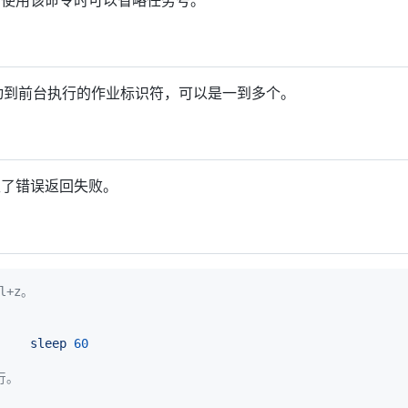
要移动到前台执行的作业标识符，可以是一到多个。
生了错误返回失败。
l+z。
     
sleep
60
行。