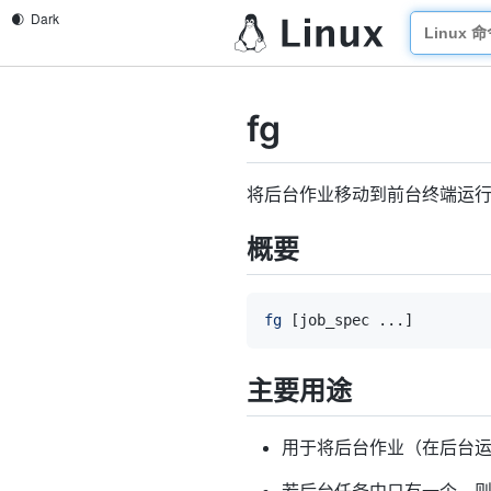
fg
将后台作业移动到前台终端运
概要
fg
[
job_spec 
..
.
]
主要用途
用于将后台作业（在后台
若后台任务中只有一个，