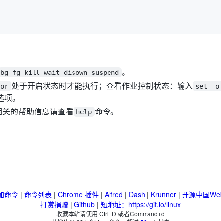
。
bg fg kill wait disown suspend
处于开启状态时才能执行；查看作业控制状态：输入
tor
set -o
选项。
，相关的帮助信息请查看
命令。
help
加命令
|
命令列表
|
Chrome 插件
|
Alfred
|
Dash
|
Krunner
|
开源中国We
打赏捐赠
|
Github
|
短地址：https://git.io/linux
收藏本站请使用 Ctrl+D 或者Command+d