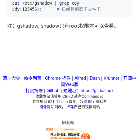
cat
 /etc/gshadow 
|
grep
cdy:123456::      
# 已经移到影子文件了
注：gshadow, shadow只有root权限才可以查看。
添加命令
|
命令列表
|
Chrome 插件
|
Alfred
|
Dash
|
Krunner
|
开源中
国Web版
打赏捐赠
|
Github
|
短地址：https://git.io/linux
收藏本站请使用 Ctrl+D 或者Command+d
共搜集到
621
个Linux命令，超过
50+
贡献者
镜像网站
列表，
推荐
自己的镜像网站
特别感谢：