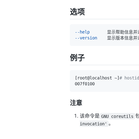
选项
--help
--version
例子
[
root@localhost ~
]
# hosti
注意
该命令是
GNU coreutils
。
invocation'