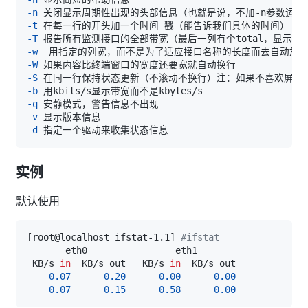
-n
-t
-T
-w
-W
-S
-b
-q
-v
-d
实例
默认使用
[
root@localhost ifstat-1.1
]
#ifstat
 KB/s 
in
  KB/s out   KB/s 
in
0.07
0.20
0.00
0.00
0.07
0.15
0.58
0.00