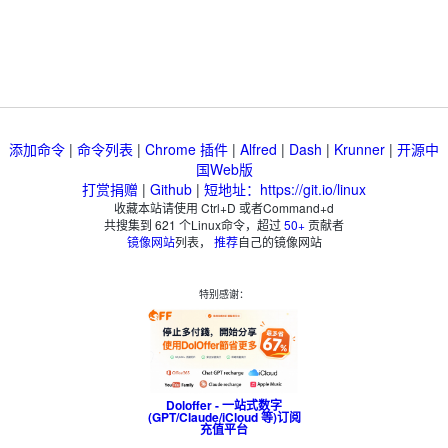
添加命令
|
命令列表
|
Chrome 插件
|
Alfred
|
Dash
|
Krunner
|
开源中
国Web版
打赏捐赠
|
Github
|
短地址：https://git.io/linux
收藏本站请使用 Ctrl+D 或者Command+d
共搜集到
621
个Linux命令，超过
50+
贡献者
镜像网站
列表，
推荐
自己的镜像网站
特别感谢：
Doloffer - 一站式数字
(GPT/Claude/iCloud 等)订阅
充值平台