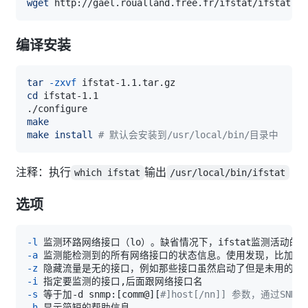
wget
编译安装
tar
-zxvf
cd
make
make
install
# 默认会安装到/usr/local/bin/目录中
注释：执行
输出
which ifstat
/usr/local/bin/ifstat
选项
-l
-a
 监测能检测到的所有网络接口的状态信息。使用发现，比加上-l
-z
-i
-s
 等于加-d snmp:
[
comm@
]
[
#]host[/nn]] 参数，通过SN
-h