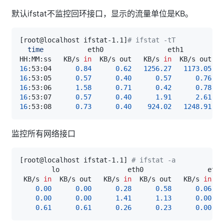
默认ifstat不监控回环接口，显示的流量单位是KB。
[
root@localhost ifstat-1.1
]
# ifstat -tT
time
HH:MM:ss   KB/s 
in
  KB/s out   KB/s 
in
  KB/s out   
16
:53:04      
0.84
0.62
1256.27
1173.05
16
:53:05      
0.57
0.40
0.57
0.76
16
:53:06      
1.58
0.71
0.42
0.78
16
:53:07      
0.57
0.40
1.91
2.61
16
:53:08      
0.73
0.40
924.02
1248.91
监控所有网络接口
[
root@localhost ifstat-1.1
]
# ifstat -a
 KB/s 
in
  KB/s out   KB/s 
in
  KB/s out   KB/s 
in
0.00
0.00
0.28
0.58
0.06
0.00
0.00
1.41
1.13
0.00
0.61
0.61
0.26
0.23
0.00