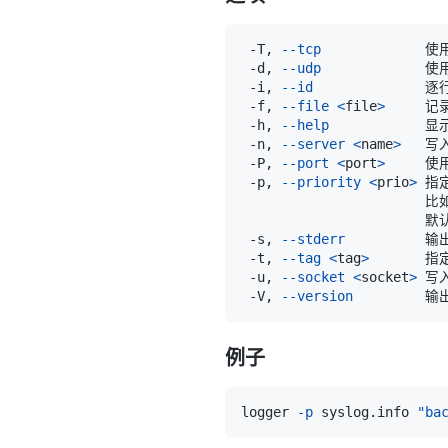
 -T, 
--tcp
             
 -d, 
--udp
             
 -i, 
--id
 -f, 
--file
<
file
>
 -h, 
--help
 -n, 
--server
<
name
>
 -P, 
--port
<
port
>
 -p, 
--priority
<
prio
>
 指
                       
                      
 -s, 
--stderr
 -t, 
--tag
<
tag
>
 -u, 
--socket
<
socket
>
 -V, 
--version
例子
logger 
-p
 syslog.info 
"ba