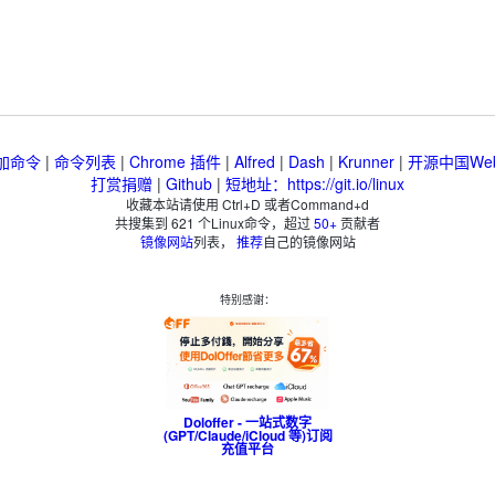
加命令
|
命令列表
|
Chrome 插件
|
Alfred
|
Dash
|
Krunner
|
开源中国We
打赏捐赠
|
Github
|
短地址：https://git.io/linux
收藏本站请使用 Ctrl+D 或者Command+d
共搜集到
621
个Linux命令，超过
50+
贡献者
镜像网站
列表，
推荐
自己的镜像网站
特别感谢：
Doloffer - 一站式数字
(GPT/Claude/iCloud 等)订阅
充值平台