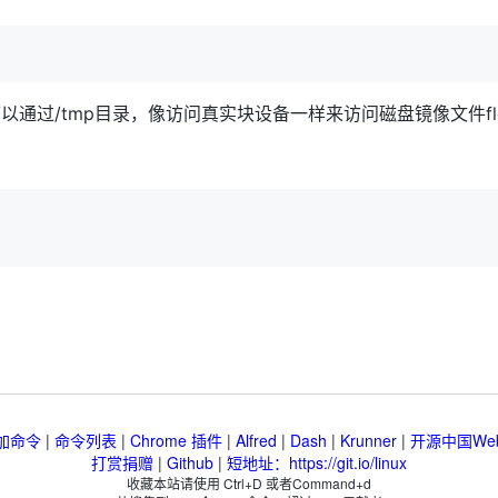
通过/tmp目录，像访问真实块设备一样来访问磁盘镜像文件flop
加命令
|
命令列表
|
Chrome 插件
|
Alfred
|
Dash
|
Krunner
|
开源中国We
打赏捐赠
|
Github
|
短地址：https://git.io/linux
收藏本站请使用 Ctrl+D 或者Command+d