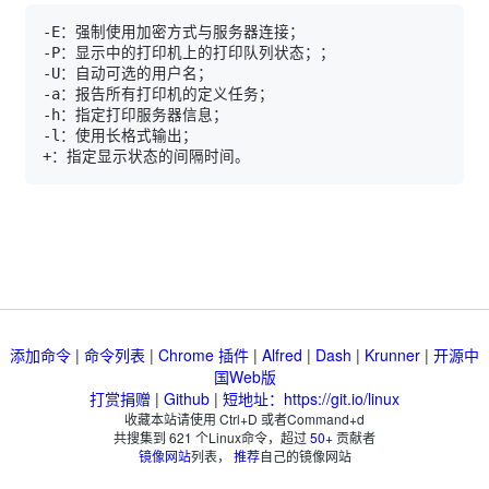
添加命令
|
命令列表
|
Chrome 插件
|
Alfred
|
Dash
|
Krunner
|
开源中
国Web版
打赏捐赠
|
Github
|
短地址：https://git.io/linux
收藏本站请使用 Ctrl+D 或者Command+d
共搜集到
621
个Linux命令，超过
50+
贡献者
镜像网站
列表，
推荐
自己的镜像网站