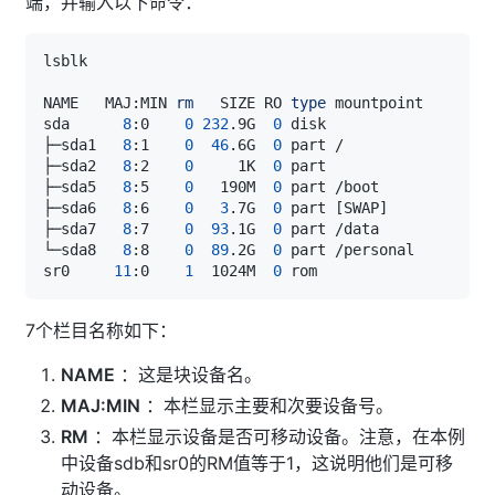
端，并输入以下命令：
NAME   MAJ:MIN 
rm
   SIZE RO 
type
sda      
8
:0    
0
232
.9G  
0
├─sda1   
8
:1    
0
46
.6G  
0
├─sda2   
8
:2    
0
     1K  
0
├─sda5   
8
:5    
0
   190M  
0
├─sda6   
8
:6    
0
3
.7G  
0
 part 
[
SWAP
]
├─sda7   
8
:7    
0
93
.1G  
0
└─sda8   
8
:8    
0
89
.2G  
0
sr0     
11
:0    
1
  1024M  
0
7个栏目名称如下：
NAME
：这是块设备名。
MAJ:MIN
：本栏显示主要和次要设备号。
RM
：本栏显示设备是否可移动设备。注意，在本例
中设备sdb和sr0的RM值等于1，这说明他们是可移
动设备。