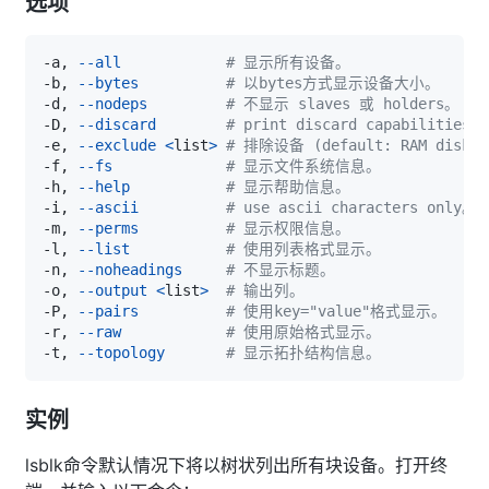
选项
-a, 
--all
# 显示所有设备。
-b, 
--bytes
# 以bytes方式显示设备大小。
-d, 
--nodeps
# 不显示 slaves 或 holders。
-D, 
--discard
# print discard capabilities。
-e, 
--exclude
<
list
>
# 排除设备 (default: RAM disks
-f, 
--fs
# 显示文件系统信息。
-h, 
--help
# 显示帮助信息。
-i, 
--ascii
# use ascii characters only。
-m, 
--perms
# 显示权限信息。
-l, 
--list
# 使用列表格式显示。
-n, 
--noheadings
# 不显示标题。
-o, 
--output
<
list
>
# 输出列。
-P, 
--pairs
# 使用key="value"格式显示。
-r, 
--raw
# 使用原始格式显示。
-t, 
--topology
# 显示拓扑结构信息。
实例
lsblk命令默认情况下将以树状列出所有块设备。打开终