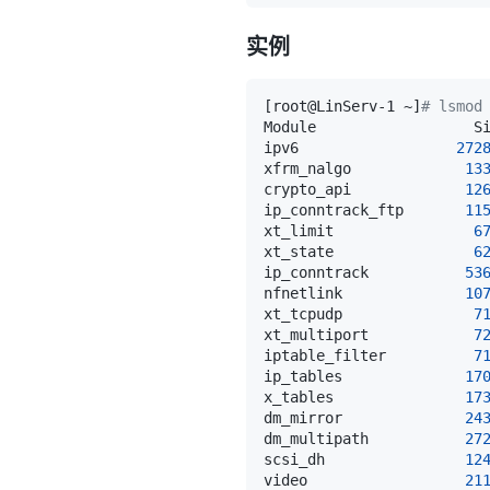
实例
[
root@LinServ-1 ~
]
# lsmod
ipv6                  
272
xfrm_nalgo             
13
crypto_api             
12
ip_conntrack_ftp       
11
xt_limit                
6
xt_state                
6
ip_conntrack           
53
nfnetlink              
10
xt_tcpudp               
7
xt_multiport            
7
iptable_filter          
7
ip_tables              
17
x_tables               
17
dm_mirror              
24
dm_multipath           
27
scsi_dh                
12
video                  
21