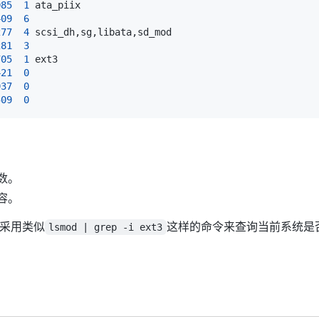
085
1
409
6
277
4
281
3
705
1
421
0
937
0
509
0
数。
容。
会采用类似
这样的命令来查询当前系统是
lsmod | grep -i ext3