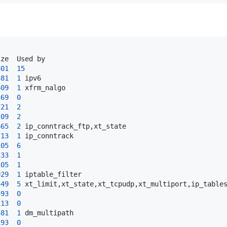
801
15
381
1
609
1
569
0
721
2
209
2
665
2
713
1
105
6
233
1
105
1
029
1
349
5
393
0
213
0
481
1
193
0