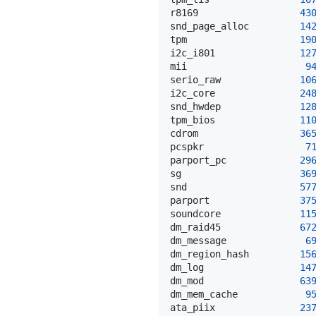
r8169                  
43
snd_page_alloc         
14
tpm                    
19
i2c_i801               
12
mii                     
9
serio_raw              
10
i2c_core               
24
snd_hwdep              
12
tpm_bios               
11
cdrom                  
36
pcspkr                  
7
parport_pc             
29
sg                     
36
snd                    
57
parport                
37
soundcore              
11
dm_raid45              
67
dm_message              
6
dm_region_hash         
15
dm_log                 
14
dm_mod                 
63
dm_mem_cache            
9
ata_piix               
23