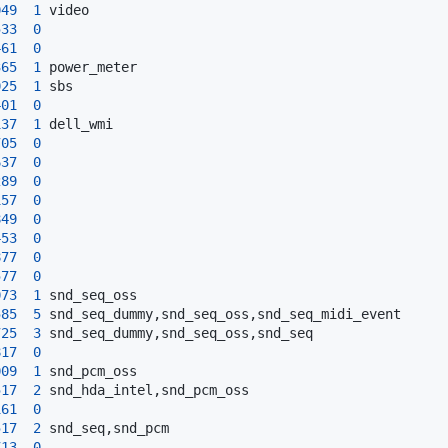
049
1
533
0
461
0
365
1
025
1
401
0
137
1
705
0
637
0
289
0
157
0
849
0
453
0
877
0
577
0
073
1
585
5
725
3
817
0
009
1
517
2
161
0
517
2
713
0