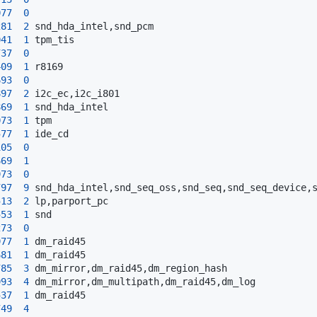
077
0
281
2
041
1
737
0
409
1
693
0
897
2
869
1
073
1
577
1
105
0
669
1
973
0
797
9
513
2
553
1
273
0
977
1
681
1
785
3
993
4
537
1
749
4