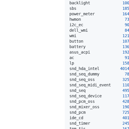
backlight              
10
sbs                    
18
power_meter            
16
hwmon                   
7
i2c_ec                  
9
dell_wmi                
8
wmi                    
12
button                 
10
battery                
13
asus_acpi              
19
ac                      
9
lp                     
15
snd_hda_intel         
401
snd_seq_dummy           
7
snd_seq_oss            
32
snd_seq_midi_event     
11
snd_seq                
49
snd_seq_device         
11
snd_pcm_oss            
42
snd_mixer_oss          
19
snd_pcm                
72
ide_cd                 
40
snd_timer              
24
tpm_tis                
16