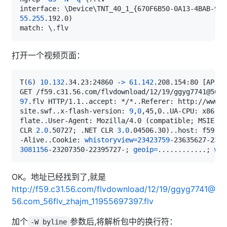
interface: 
\
Device
\
TNT_40_1_
{
670F6B50-0A13-4BAB-9D9
55.255
.192.0
)
match: 
\
打开一个视频页面：
T
(
6
)
10.132
.34.23:24860 -
>
61.142
.208.154:80 
[
AP
]
97
.flv HTTP/1.1
..
accept: */*
..
site.swf
..
x-flash-version: 
9,0
,45,0
..
UA-CPU: x86
..
flate
..
User-Agent: Mozilla/4.0 
(
compatible
;
 MSIE 
7.
CLR 
2.0
.50727
;
 .NET CLR 
3.0
.04506.30
)
..
host: f59.r.
-Alive
..
Cookie: 
whistoryview
=
23423759
3081156
-23207350-22395727-
;
geoip
=
..
..
..
..
..
..
;
wl_
OK。地址已经找到了,就是
http://f59.c31.56.com/flvdownload/12/19/ggyg7741@
56.com_56flv_zhajm_11955697397.flv
加个
参数后,将解析包中的换行符：
-W byline