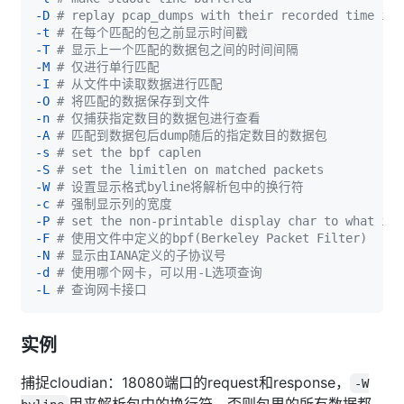
-D
# replay pcap_dumps with their recorded time int
-t
# 在每个匹配的包之前显示时间戳
-T
# 显示上一个匹配的数据包之间的时间间隔
-M
# 仅进行单行匹配
-I
# 从文件中读取数据进行匹配
-O
# 将匹配的数据保存到文件
-n
# 仅捕获指定数目的数据包进行查看
-A
# 匹配到数据包后dump随后的指定数目的数据包
-s
# set the bpf caplen
-S
# set the limitlen on matched packets
-W
# 设置显示格式byline将解析包中的换行符
-c
# 强制显示列的宽度
-P
# set the non-printable display char to what is 
-F
# 使用文件中定义的bpf(Berkeley Packet Filter)
-N
# 显示由IANA定义的子协议号
-d
# 使用哪个网卡，可以用-L选项查询
-L
# 查询网卡接口
实例
捕捉cloudian：18080端口的request和response，
-W
用来解析包中的换行符，否则包里的所有数据都