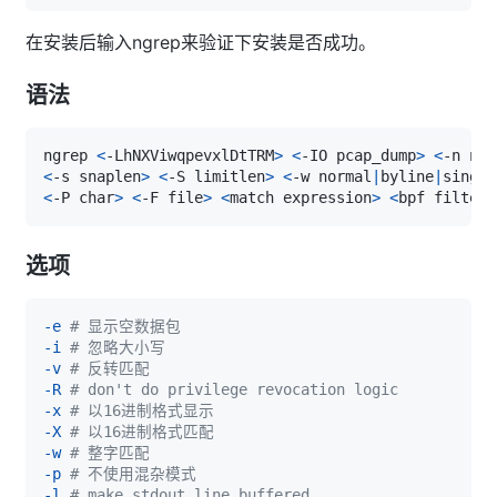
在安装后输入ngrep来验证下安装是否成功。
语法
ngrep 
<
-LhNXViwqpevxlDtTRM
>
<
-IO pcap_dump
>
<
-n num
<
-s snaplen
>
<
-S limitlen
>
<
-w normal
|
byline
|
single
<
-P char
>
<
-F file
>
<
match expression
>
<
bpf filter
>
选项
-e
# 显示空数据包
-i
# 忽略大小写
-v
# 反转匹配
-R
# don't do privilege revocation logic
-x
# 以16进制格式显示
-X
# 以16进制格式匹配
-w
# 整字匹配
-p
# 不使用混杂模式
-l
# make stdout line buffered