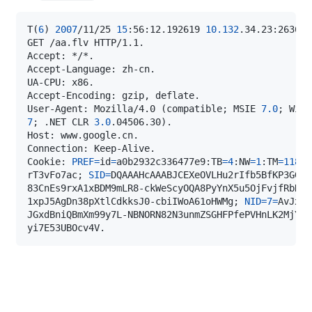
T
(
6
)
2007
/11/25 
15
:56:12.192619 
10.132
.34.23:26365 
User-Agent: Mozilla/4.0 
(
compatible
;
 MSIE 
7.0
;
 Wind
7
;
 .NET CLR 
3.0
.04506.30
)
Cookie: 
PREF
=
id
=
a0b2932c336477e9:TB
=
4
:NW
=
1
:TM
=
11878
rT3vFo7ac
;
SID
=
1xpJ5AgDn38pXtlCdkksJ0-cbiIWoA61oHWMg
;
NID
=
7
=