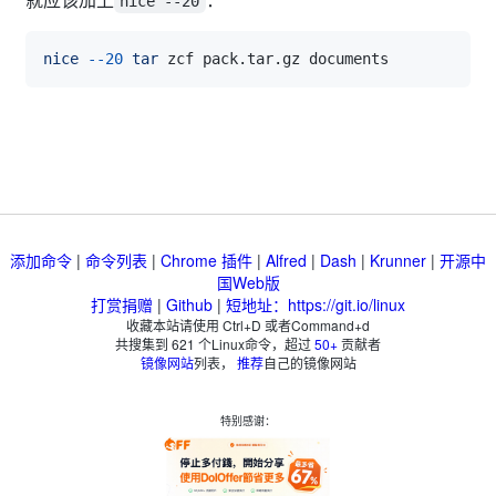
nice --20
nice
--20
tar
添加命令
|
命令列表
|
Chrome 插件
|
Alfred
|
Dash
|
Krunner
|
开源中
国Web版
打赏捐赠
|
Github
|
短地址：https://git.io/linux
收藏本站请使用 Ctrl+D 或者Command+d
共搜集到
621
个Linux命令，超过
50+
贡献者
镜像网站
列表，
推荐
自己的镜像网站
特别感谢：