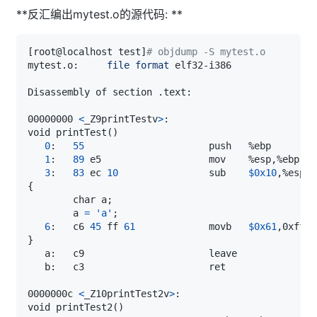
**反汇编出mytest.o的源代码: **
[
root@localhost test
]
# objdump -S mytest.o 
mytest.o:     
file
format
00000000 
<
_Z9printTestv
>
void printTest
(
)
0
:   
55
1
:   
89
3
:   
83
 ec 
10
                sub    
$0x10
{
        char a
;
        a 
=
'a'
;
6
:   c6 
45
 ff 
61
             movb   
$0x61
,0xffff
}
0000000c 
<
_Z10printTest2v
>
void printTest2
(
)