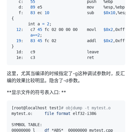
   c:   
55
   d:   
89
   f:   
83
 ec 
10
                sub    
$0x10
{
       int a 
=
2
;
12
:   c7 
45
 fc 02 00 00 00    movl   
$0x2
,0xfffff
a
+=
2
;
19
:   
83
45
 fc 02             addl   
$0x2
,0xfffff
}
这里，尤其当编译的时候指定了-g这种调试参数时，反汇
编的效果比较明显。隐含了-d参数。
**显示文件的符号表入口: **
[
root@localhost test
]
# objdump -t mytest.o 
mytest.o:     
file
format
00000000 l    
df