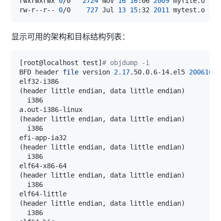
rwxrwxrwx 
0
/0   
2724
 Nov 
16
16
:06 
2009
rw-r--r-- 
0
/0    
727
 Jul 
13
15
:32 
2011
显示可用的架构和目标结构列表：
[
root@localhost test
]
# objdump -i 
BFD header 
file
 version 
2.17
.50.0.6-14.el5 
20061020
(
header little endian, data little endian
)
(
header little endian, data little endian
)
(
header little endian, data little endian
)
(
header little endian, data little endian
)
(
header little endian, data little endian
)