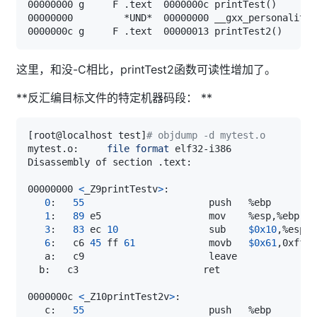
00000000 g     F .text  0000000c printTest
(
)
0000000c g     F .text  00000013 printTest2
(
)
这里，和没-C相比，printTest2函数可读性增加了。
**反汇编目标文件的特定机器码段： **
[
root@localhost test
]
# objdump -d mytest.o 
mytest.o:     
file
format
00000000 
<
_Z9printTestv
>
0
:   
55
1
:   
89
3
:   
83
 ec 
10
                sub    
$0x10
6
:   c6 
45
 ff 
61
             movb   
$0x61
,0xffff
0000000c 
<
_Z10printTest2v
>
   c:   
55