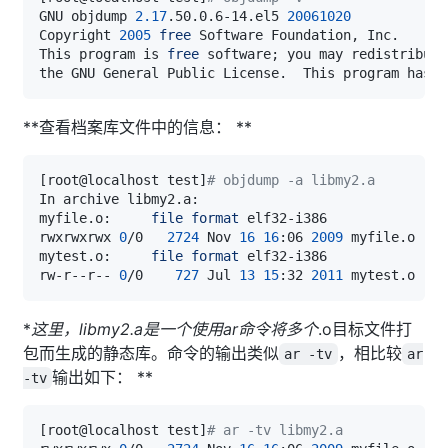
GNU objdump 
2.17
.50.0.6-14.el5 
20061020
Copyright 
2005
free
This program is 
free
 software
;
**查看档案库文件中的信息： **
[
root@localhost test
]
# objdump -a libmy2.a 
myfile.o:     
file
format
rwxrwxrwx 
0
/0   
2724
 Nov 
16
16
:06 
2009
mytest.o:     
file
format
rw-r--r-- 
0
/0    
727
 Jul 
13
15
:32 
2011
*
这里，libmy2.a是一个使用ar命令将多个
.o目标文件打
包而生成的静态库。命令的输出类似
，相比较
ar -tv
ar
输出如下： **
-tv
[
root@localhost test
]
# ar -tv libmy2.a 