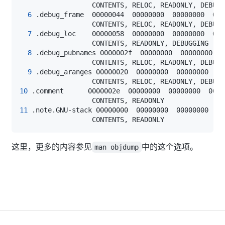
6
 .debug_frame  00000044  00000000  00000000  000
7
 .debug_loc    00000058  00000000  00000000  000
8
 .debug_pubnames 0000002f  00000000  00000000  0
9
 .debug_aranges 00000020  00000000  00000000  00
10
 .comment      0000002e  00000000  00000000  0000
11
 .note.GNU-stack 00000000  00000000  00000000  00
这里，更多的内容参见
中的这个选项。
man objdump