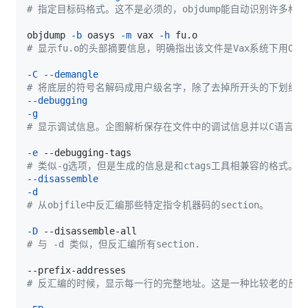
# 指定目标码格式。这不是必须的，objdump能自动识别许多格
objdump 
-b
 oasys 
-m
 vax 
-h
# 显示fu.o的头部摘要信息，明确指出该文件是Vax系统下用Oas
-C
--demangle
# 将底层的符号名解码成用户级名字，除了去掉所开头的下划线之
--debugging
-g
# 显示调试信息。企图解析保存在文件中的调试信息并以C语言的语
-e
# 类似-g选项，但是生成的信息是和ctags工具相兼容的格式。 
--disassemble
-d
# 从objfile中反汇编那些特定指令机器码的section。 
-D
# 与 -d 类似，但反汇编所有section. 
# 反汇编的时候，显示每一行的完整地址。这是一种比较老的反汇