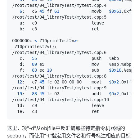
6
:   c6 
45
 ff 
61
             movb   
$0x61
,0xffff
0000000c 
<
_Z10printTest2v
>
_Z10printTest2v
(
)
   c:   
55
   d:   
89
   f:   
83
 ec 
10
                sub    
$0x10
12
:   c7 
45
 fc 02 00 00 00    movl   
$0x2
,0xfffff
19
:   
83
45
 fc 02             addl   
$0x2
,0xfffff
这里，项"-d"从objfile中反汇编那些特定指令机器码的
section，而使用"-l"指定用文件名和行号标注相应的目标