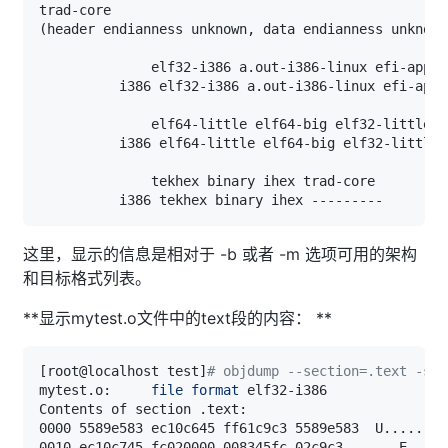
(
header endianness unknown, data endianness unknown
这里，显示的信息是相对于 -b 或者 -m 选项可用的架构
和目标格式列表。
**显示mytest.o文件中的text段的内容： **
[
root@localhost test
]
# objdump --section=.text -s m
mytest.o:     
file
format
0000 5589e583 ec10c645 ff61c9c3 5589e583  U
..
..
..
E.
0010 ec10c745 fc020000 008345fc 02c9c3    
..
.E
..
..
.