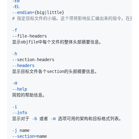
-EB
-EL
--endian
=
{
big
|
little
}
# 指定目标文件的小端。这个项将影响反汇编出来的指令。在反汇编的
-f
-h
--headers
-H
--help
-i
--info
显示对于 
-b
 或者 
-m
-j
--section
=