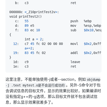
000000c 
<
_Z10printTest2v
>
void printTest2
(
)
   c:   
55
   d:   
89
   f:   
83
 ec 
10
                sub    
$0x10
{
        int a 
=
2
;
12
:   c7 
45
 fc 02 00 00 00    movl   
$0x2
,0xfffff
a
+=
2
;
19
:   
83
45
 fc 02             addl   
$0x2
,0xfffff
}
这里注意，不能单独使用-j或者--section，例如
objdump
。另外-S命令对于包
-j .text mytest.o是不会运行成功的
含调试信息的目标文件，显示的效果比较好，如果编译时
没有指定g++的-g选项，那么目标文件就不包含调试信
息，那么显示效果就差多了。