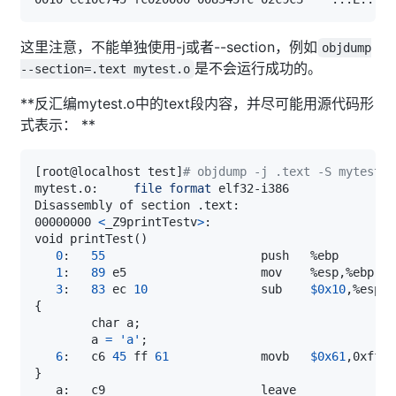
这里注意，不能单独使用-j或者--section，例如
objdump
是不会运行成功的。
--section=.text mytest.o
**反汇编mytest.o中的text段内容，并尽可能用源代码形
式表示： **
[
root@localhost test
]
# objdump -j .text -S mytest.o
mytest.o:     
file
format
00000000 
<
_Z9printTestv
>
void printTest
(
)
0
:   
55
1
:   
89
3
:   
83
 ec 
10
                sub    
$0x10
{
        char a
;
        a 
=
'a'
;
6
:   c6 
45
 ff 
61
             movb   
$0x61
,0xffff
}