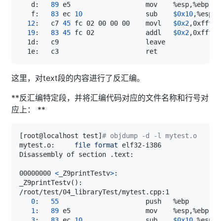
   d:   
89
   f:   
83
 ec 
10
                sub    
$0x10
12
:   c7 
45
 fc 02 00 00 00    movl   
$0x2
,0xfffff
19
:   
83
45
 fc 02             addl   
$0x2
,0xfffff
这里，对text段的内容进行了反汇编。
**反汇编特定段，并将汇编代码对应的文件名称和行号对
应上： **
[
root@localhost test
]
# objdump -d -l mytest.o
mytest.o:     
file
format
00000000 
<
_Z9printTestv
>
_Z9printTestv
(
)
0
:   
55
1
:   
89
3
:   
83
 ec 
10
                sub    
$0x10