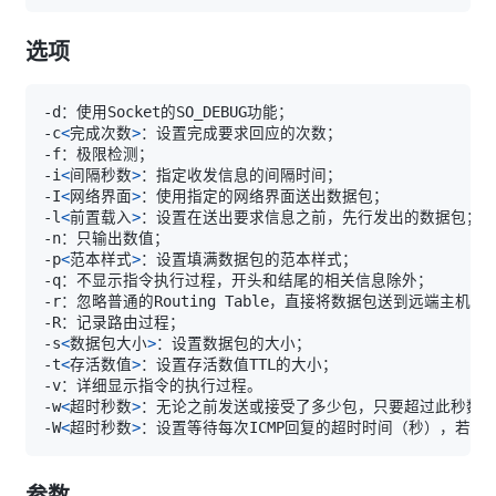
选项
-c
<
完成次数
>
-i
<
间隔秒数
>
-I
<
网络界面
>
-l
<
前置载入
>
-p
<
范本样式
>
-s
<
数据包大小
>
-t
<
存活数值
>
-w
<
超时秒数
>
-W
<
超时秒数
>
参数