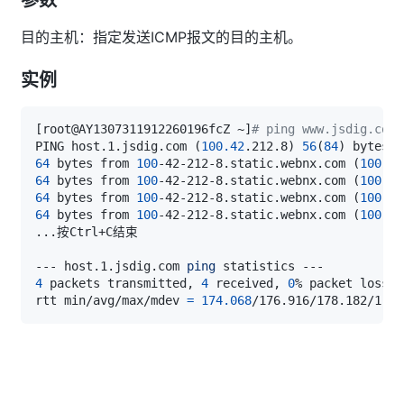
目的主机：指定发送ICMP报文的目的主机。
实例
[
root@AY1307311912260196fcZ ~
]
# ping www.jsdig.com
PING host.1.jsdig.com 
(
100.42
.212.8
)
56
(
84
)
64
 bytes from 
100
-42-212-8.static.webnx.com 
(
100.42
64
 bytes from 
100
-42-212-8.static.webnx.com 
(
100.42
64
 bytes from 
100
-42-212-8.static.webnx.com 
(
100.42
64
 bytes from 
100
-42-212-8.static.webnx.com 
(
100.42
..
--- host.1.jsdig.com 
ping
4
 packets transmitted, 
4
 received, 
0
% packet loss, 
rtt min/avg/max/mdev 
=
174.068