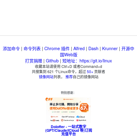
添加命令
|
命令列表
|
Chrome 插件
|
Alfred
|
Dash
|
Krunner
|
开源中
国Web版
打赏捐赠
|
Github
|
短地址：https://git.io/linux
收藏本站请使用 Ctrl+D 或者Command+d
共搜集到
621
个Linux命令，超过
50+
贡献者
镜像网站
列表，
推荐
自己的镜像网站
特别感谢：
Doloffer - 一站式数字
(GPT/Claude/iCloud 等)订阅
充值平台