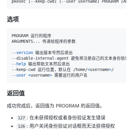
pkexec 
[
--keep-cwd
]
[
--user username
]
 PROGRAM 
[
ARGU
选项
ARGUMENTS
..
--version
--help
--keep-cwd 运行位置，默认在 /home/
<
username
>
--user
<
username
>
返回值
成功完成后，返回值为 PROGRAM 的返回值。
: 在未获得授权或者身份验证发生错误
127
: 用户关闭身份验证对话框而无法获得授权
126