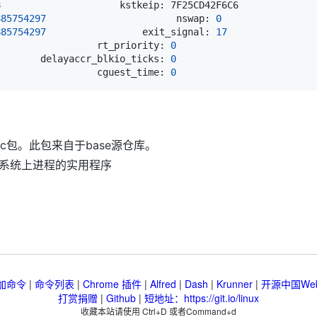
885754297
                       nswap: 
0
885754297
                 exit_signal: 
17
                  rt_priority: 
0
        delayaccr_blkio_ticks: 
0
                  cguest_time: 
0
sc包。此包来自于base源仓库。
用于管理系统上进程的实用程序
加命令
|
命令列表
|
Chrome 插件
|
Alfred
|
Dash
|
Krunner
|
开源中国We
打赏捐赠
|
Github
|
短地址：https://git.io/linux
收藏本站请使用 Ctrl+D 或者Command+d