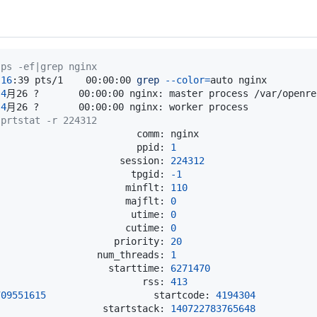
 ps -ef|grep nginx 
16
:39 pts/1    00:00:00 
grep
--color
=
4
4
 prtstat -r 224312
                         ppid: 
1
                      session: 
224312
                        tpgid: 
-1
                       minflt: 
110
                       majflt: 
0
                        utime: 
0
                       cutime: 
0
                     priority: 
20
                  num_threads: 
1
                    starttime: 
6271470
                          rss: 
413
709551615
                   startcode: 
4194304
                   startstack: 
140722783765648