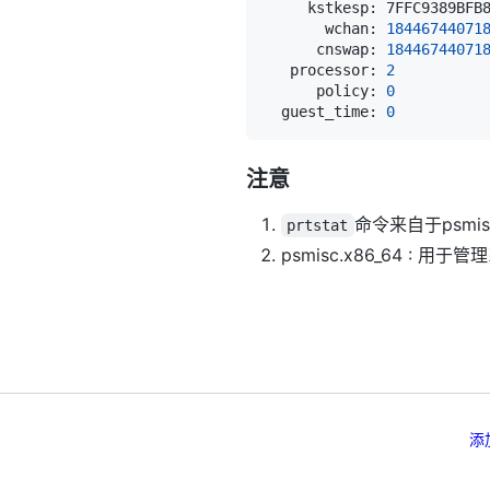
       wchan: 
18446744071
      cnswap: 
18446744071
   processor: 
2
          
      policy: 
0
          
  guest_time: 
0
          
注意
命令来自于psmi
prtstat
psmisc.x86_64 : 
添