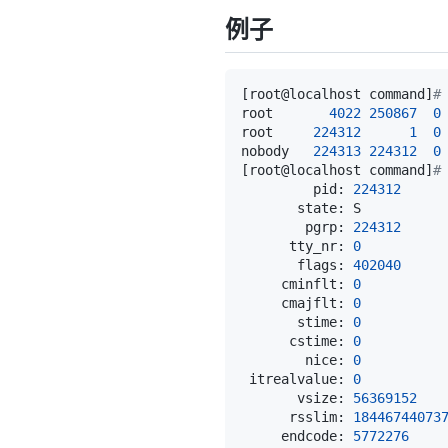
例子
[
root@localhost command
]
#
root       
4022
250867
0
root     
224312
1
0
nobody   
224313
224312
0
[
root@localhost command
]
#
         pid: 
224312
       state: S          
        pgrp: 
224312
     
      tty_nr: 
0
          
       flags: 
402040
     
     cminflt: 
0
          
     cmajflt: 
0
          
       stime: 
0
          
      cstime: 
0
          
        nice: 
0
          
 itrealvalue: 
0
          
       vsize: 
56369152
   
      rsslim: 
18446744073
     endcode: 
5772276
    