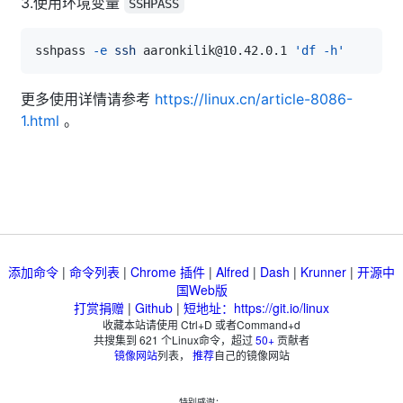
3.使用环境变量
SSHPASS
sshpass 
-e
ssh
 aaronkilik@10.42.0.1 
'df -h'
更多使用详情请参考
https://linux.cn/article-8086-
1.html
。
添加命令
|
命令列表
|
Chrome 插件
|
Alfred
|
Dash
|
Krunner
|
开源中
国Web版
打赏捐赠
|
Github
|
短地址：https://git.io/linux
收藏本站请使用 Ctrl+D 或者Command+d
共搜集到
621
个Linux命令，超过
50+
贡献者
镜像网站
列表，
推荐
自己的镜像网站
特别感谢：