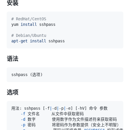
安装
# RedHat/CentOS
yum 
install
# Debian/Ubuntu
apt-get
install
语法
sshpass 
(
选项
)
选项
用法: sshpass 
[
-f
|
-d
|
-p
|
-e
]
[
-hV
]
-f
-d
-p