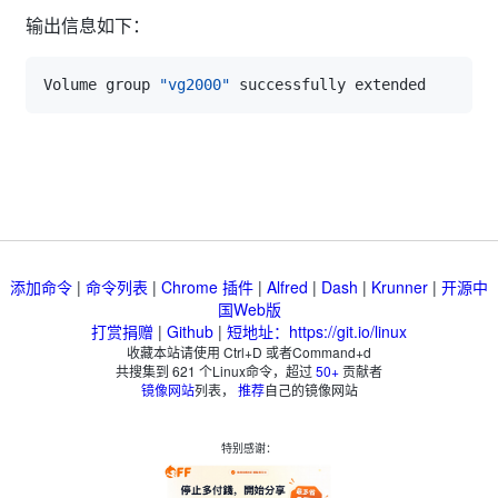
输出信息如下：
Volume group 
"vg2000"
添加命令
|
命令列表
|
Chrome 插件
|
Alfred
|
Dash
|
Krunner
|
开源中
国Web版
打赏捐赠
|
Github
|
短地址：https://git.io/linux
收藏本站请使用 Ctrl+D 或者Command+d
共搜集到
621
个Linux命令，超过
50+
贡献者
镜像网站
列表，
推荐
自己的镜像网站
特别感谢：