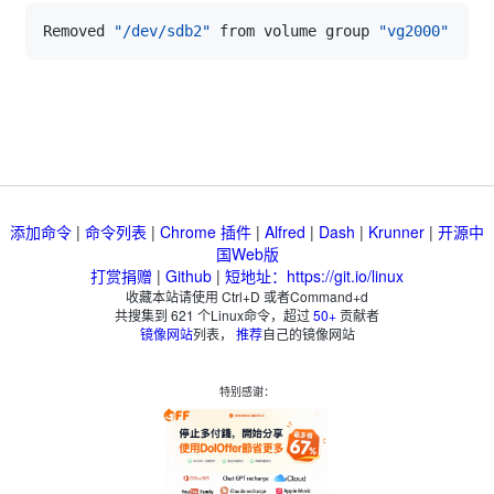
Removed 
"/dev/sdb2"
 from volume group 
"vg2000"
添加命令
|
命令列表
|
Chrome 插件
|
Alfred
|
Dash
|
Krunner
|
开源中
国Web版
打赏捐赠
|
Github
|
短地址：https://git.io/linux
收藏本站请使用 Ctrl+D 或者Command+d
共搜集到
621
个Linux命令，超过
50+
贡献者
镜像网站
列表，
推荐
自己的镜像网站
特别感谢：