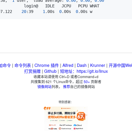
:58,  
1
 user,  load average: 
0.00
, 
0.00
, 
0.00
97.122    
20
:39    
1
.00s  
0
.00s  
0
加命令
|
命令列表
|
Chrome 插件
|
Alfred
|
Dash
|
Krunner
|
开源中国We
打赏捐赠
|
Github
|
短地址：https://git.io/linux
收藏本站请使用 Ctrl+D 或者Command+d
共搜集到
621
个Linux命令，超过
50+
贡献者
镜像网站
列表，
推荐
自己的镜像网站
特别感谢：