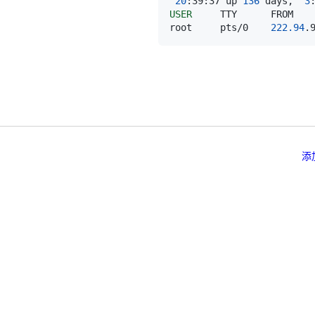
20
:39:37 up 
136
 days,  
3
USER
root     pts/0    
222.94
.
添