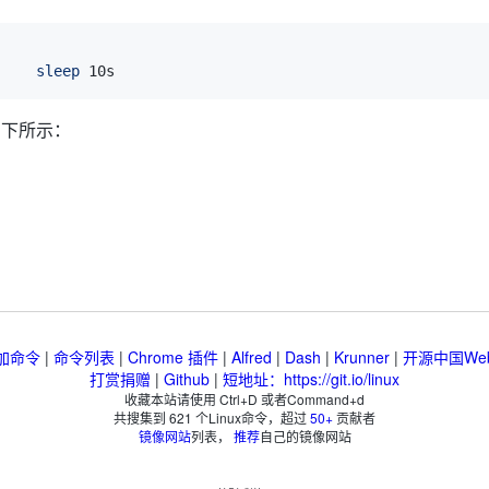
     
sleep
如下所示：
加命令
|
命令列表
|
Chrome 插件
|
Alfred
|
Dash
|
Krunner
|
开源中国We
打赏捐赠
|
Github
|
短地址：https://git.io/linux
收藏本站请使用 Ctrl+D 或者Command+d
共搜集到
621
个Linux命令，超过
50+
贡献者
镜像网站
列表，
推荐
自己的镜像网站