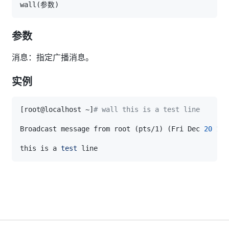
wall
(
参数
)
参数
消息：指定广播消息。
实例
[
root@localhost ~
]
# wall this is a test line
Broadcast message from root 
(
pts/1
)
(
Fri Dec 
20
11
:
this is a 
test