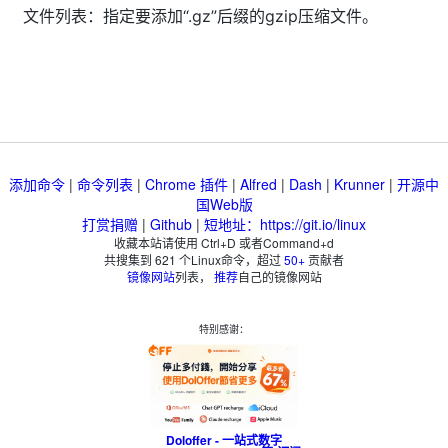
文件列表：指定要添加“.gz”后缀的gzip压缩文件。
添加命令
|
命令列表
|
Chrome 插件
|
Alfred
|
Dash
|
Krunner
|
开源中
国Web版
打赏捐赠
|
Github
|
短地址：https://git.io/linux
收藏本站请使用 Ctrl+D 或者Command+d
共搜集到
621
个Linux命令，超过
50+
贡献者
镜像网站
列表，
推荐
自己的镜像网站
特别感谢：
Doloffer - 一站式数字